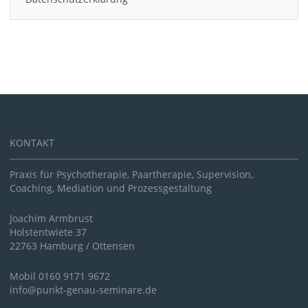
KONTAKT
Praxis für Psychotherapie, Paartherapie, Supervision,
Coaching, Mediation und Prozessgestaltung
Joachim Armbrust
Holstentwiete 37
22763 Hamburg / Ottensen
Mobil 0160 9171 9672
info@punkt-genau-seminare.de