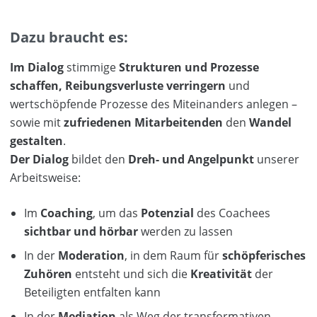
Dazu braucht es:
Im Dialog
stimmige
Strukturen und Prozesse
schaffen, Reibungsverluste verringern
und
wertschöpfende Prozesse des Miteinanders anlegen –
sowie mit
zufriedenen Mitarbeitenden
den
Wandel
gestalten
.
Der Dialog
bildet den
Dreh- und Angelpunkt
unserer
Arbeitsweise:
Im
Coaching
, um das
Potenzial
des Coachees
sichtbar und hörbar
werden zu lassen
In der
Moderation
, in dem Raum für
schöpferisches
Zuhören
entsteht und sich die
Kreativität
der
Beteiligten entfalten kann
In der
Mediation
als Weg der transformativen