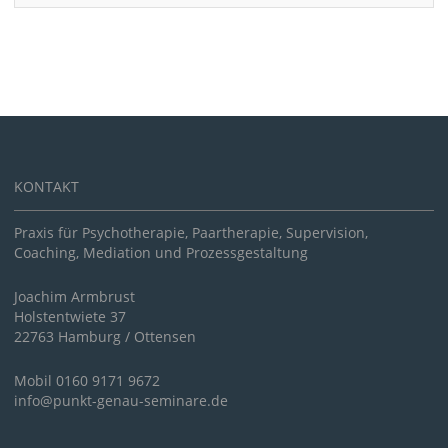
KONTAKT
Praxis für Psychotherapie, Paartherapie, Supervision,
Coaching, Mediation und Prozessgestaltung
Joachim Armbrust
Holstentwiete 37
22763 Hamburg / Ottensen
Mobil 0160 9171 9672
info@punkt-genau-seminare.de