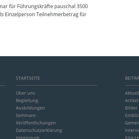
nar für Führungskräfte pauschal 3500
ls Einzelperson Teilnehmerbetrag für
STARTSEITE
BEITR
Über uns
Aktuel
Begleitung
Artikel
Ausbildungen
Bilder
Seminare
Einbli
Veröffentlichungen
Gemein
Datenschutzerklärung
Interv
Impressum
Kita-L