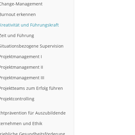
Change-Management
Burnout erkennen
Kreativität und Führungskraft
Zeit und Führung
Situationsbezogene Supervision
Projektmanagement I
Projektmanagement II
Projektmanagement III
Projektteams zum Erfolg führen
Projektcontrolling
htprävention für Auszubildende
ternehmen und Ethik
riebliche Gesundheitsförderung