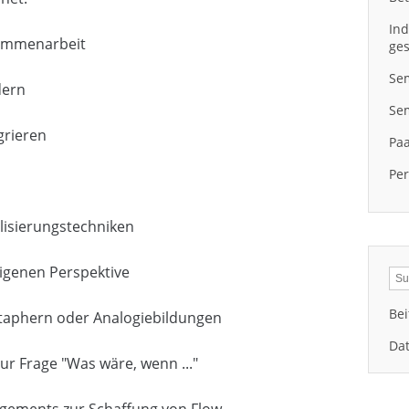
In
sammenarbeit
ges
Sem
dern
Se
grieren
Pa
Per
alisierungstechniken
igenen Perspektive
Bei
taphern oder Analogiebildungen
Dat
ur Frage "Was wäre, wenn ..."
ngements zur Schaffung von Flow-