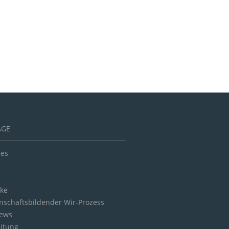
ÄGE
les
cke
schaftsbildender Wir-Prozess
iews
eitung