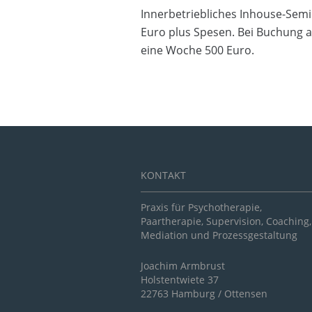
Innerbetriebliches Inhouse-Semi
Euro plus Spesen. Bei Buchung a
eine Woche 500 Euro.
KONTAKT
Praxis für Psychotherapie,
Paartherapie, Supervision, Coaching,
Mediation und Prozessgestaltung
Joachim Armbrust
Holstentwiete 37
22763 Hamburg / Ottensen