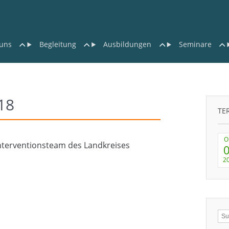
uns
Begleitung
Ausbildungen
Seminare
18
TE
O
interventionsteam des Landkreises
2