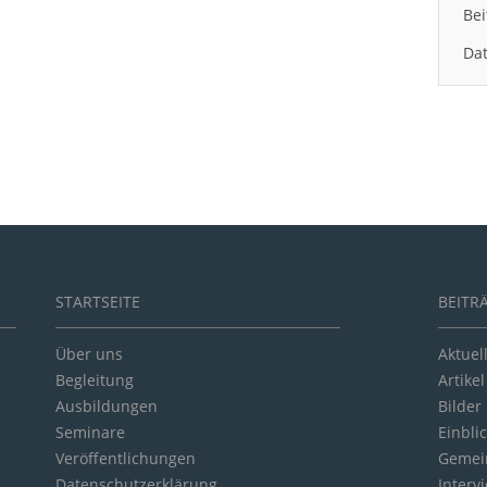
Bei
Dat
STARTSEITE
BEITR
Über uns
Aktuel
Begleitung
Artikel
Ausbildungen
Bilder
Seminare
Einbli
Veröffentlichungen
Gemein
Datenschutzerklärung
Interv