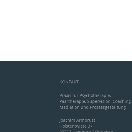
KONTAKT
Praxis für Psychotherapie,
Paartherapie, Supervision, Coaching,
Mediation und Prozessgestaltung
Joachim Armbrust
Holstentwiete 37
22763 Hamburg / Ottensen