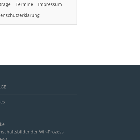
träge
Termine
Impressum
enschutzerklärung
ÄGE
les
cke
schaftsbildender Wir-Prozess
iews