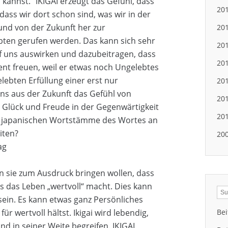
annst. “IKIGAI erzeugt das Gefühl, dass
20
dass wir dort schon sind, was wir in der
und von der Zukunft her zur
20
bten gerufen werden. Das kann sich sehr
20
f uns auswirken und dazubeitragen, dass
20
nt freuen, weil er etwas noch Ungelebtes
elebten Erfüllung einer erst nur
20
uns aus der Zukunft das Gefühl von
20
 Glück und Freude in der Gegenwärtigkeit
20
e japanischen Wortstämme des Wortes an
iten?
20
ag
nn sie zum Ausdruck bringen wollen, dass
s das Leben „wertvoll“ macht. Dies kann
sein. Es kann etwas ganz Persönliches
für wertvoll hältst. Ikigai wird lebendig,
Bei
nd in seiner Weite begreifen. IKIGAI