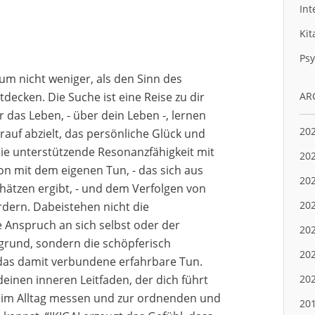
Int
Kit
Psy
um nicht weniger, als den Sinn des
tdecken. Die Suche ist eine Reise zu dir
AR
r das Leben, - über dein Leben -, lernen
20
arauf abzielt, das persönliche Glück und
die unterstützende Resonanzfähigkeit mit
20
tion mit dem eigenen Tun, - das sich aus
20
hätzen ergibt, - und dem Verfolgen von
20
rdern. Dabeistehen nicht die
e Anspruch an sich selbst oder der
20
grund, sondern die schöpferisch
20
 das damit verbundene erfahrbare Tun.
deinen inneren Leitfaden, der dich führt
20
 im Alltag messen und zur ordnenden und
20