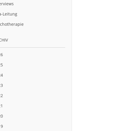
erviews
a-Leitung
chotherapie
CHIV
26
25
24
23
22
21
20
19