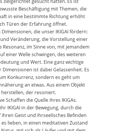
s zielgerichtet gesucht hätten. Es ist
ewusste Beschäftigung mit Themen, die
ft in eine bestimmte Richtung erhöht
ch Türen der Erfahrung öffnet.
 Dimensionen, die unser IKIGAI fördern:
und Veränderung, die Vorstellung einer
ie Resonanz, im Sinne von, mit jemandem
auf einer Welle schwingen, des weiteren
Bedeutung und Wert. Eine ganz wichtige
r Dimensionen ist dabei Gelassenheit. Es
r um Konkurrenz, sondern es geht um
 Annäherung an etwas. Aus einem Objekt
herstellen, der resoniert.
ve Schaffen die Quelle ihres IKIGAs.
hr IKIGAI in der Bewegung, durch die
 ihren Geist und ihrseelisches Befinden
e es lieben, in einen meditativen Zustand
r Natur, mit sich als Läufer und mit dem