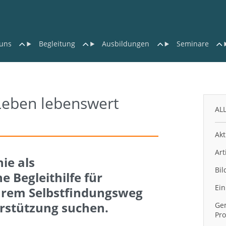
uns
Begleitung
Ausbildungen
Seminare
 Leben lebenswert
AL
Akt
Art
ie als
Bil
 Begleithilfe für
Ein
hrem Selbstfindungsweg
rstützung suchen.
Gem
Pro