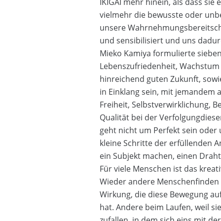
IKIGAI mehr hinein, als dass sie e
vielmehr die bewusste oder unb
unsere Wahrnehmungsbereitscha
und sensibilisiert und uns dadur
Mieko Kamiya formulierte sieben
Lebenszufriedenheit, Wachstum 
hinreichend guten Zukunft, sow
in Einklang sein, mit jemandem 
Freiheit, Selbstverwirklichung, 
Qualität bei der Verfolgungdiese
geht nicht um Perfekt sein ode
kleine Schritte der erfüllenden
ein Subjekt machen, einen Draht 
Für viele Menschen ist das kreati
Wieder andere Menschenfinden i
Wirkung, die diese Bewegung auf
hat. Andere beim Laufen, weil si
zufallen, in dem sich eins mit de