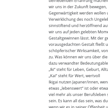
befriedenden Erfahrung machen k
wir uns in der Zukunft bewegen, 
Gegenwärtigkeit werden wollen 
Verwirklichung des noch Ungele
sinnstiftend und herzöffnend au
wir uns auf jeden gelebten Mome
Gestaltgewinnen lässt. Mit der g
vorausgedachten Gestalt fließt 
schöpferischer Wirksamkeit, von
zu. Was können wir uns über di
dazu verwandter Bedeutungable
„Iki“ steht für Leben, Geburt, Allt
„Kai“ steht für Wert, wertvoll
Ikigai nutzen Japaner/innen, we
etwas „lebenswert“ ist oder etwa
viel mehr als unser Berufsleben 
sein. Es kann all das sein, was du 
wenn wir es in seiner Offenheit u