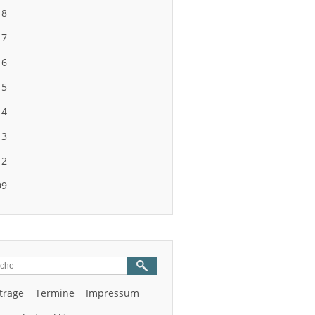
18
17
16
15
14
13
12
09
träge
Termine
Impressum